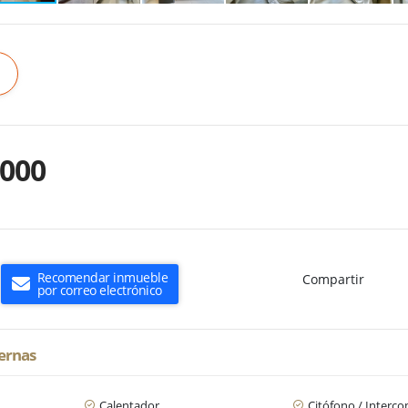
.000
Recomendar inmueble
Compartir
por correo electrónico
ternas
Calentador
Citófono / Interc