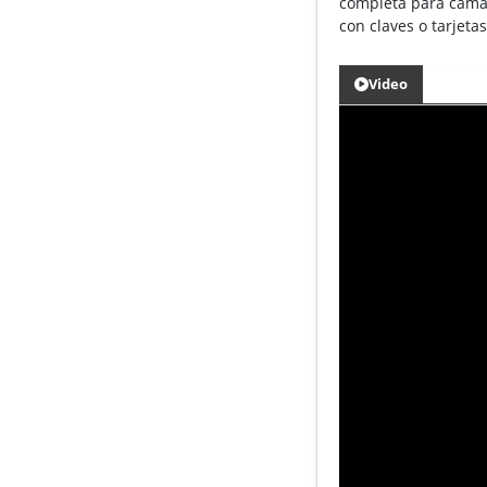
completa para camas 
con claves o tarjet
Video