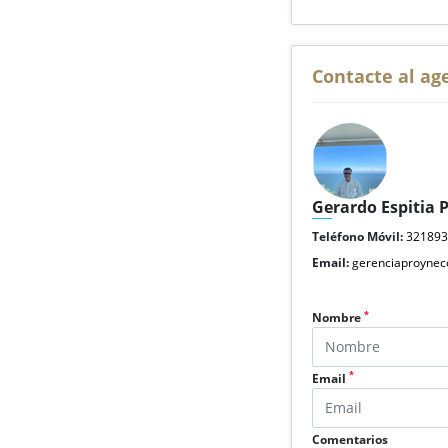
Contacte al ag
Gerardo Espitia 
Teléfono Móvil:
32189
Email:
gerenciaproyne
*
Nombre
*
Email
Comentarios