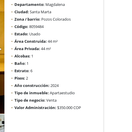
Departamento:
Magdalena
Ciudad:
Santa Marta
Zona / barrio:
Pozos Colorados
Código:
8059484
Estado:
Usado
Área Construida:
44 m²
Área Privada:
44 m²
Alcobas:
1
Baño:
1
Estrato:
6
Pisos:
2
Año construcción:
2024
Tipo de inmueble:
Apartaestudio
Tipo de negocio:
Venta
Valor Administración:
$350.000 COP