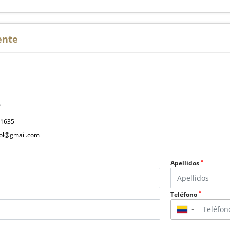
ente
P
31635
col@gmail.com
*
Apellidos
*
Teléfono
▼