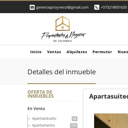
gerenciaproynecol@gmail.com
+573218931635
Inicio
Ventas
Alquileres
Permutar
Nues
Detalles del inmueble
OFERTA DE
Apartasuitec
INMUEBLES
En Venta
Apartaestudio
24
Apartamento
177