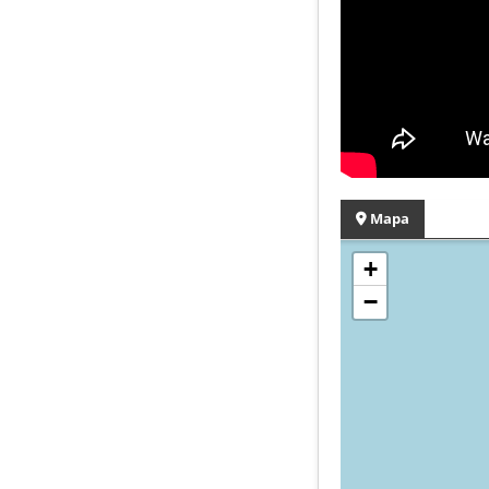
Mapa
+
−