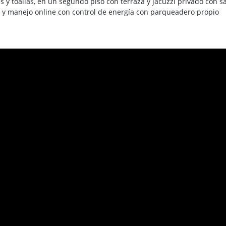
y toallas, en un segundo piso con terraza y jacuzzi privado con sal
as y manejo online con control de energía con parqueadero propio