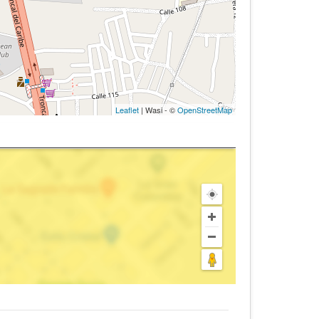
Leaflet
| Wasi - ©
OpenStreetMap