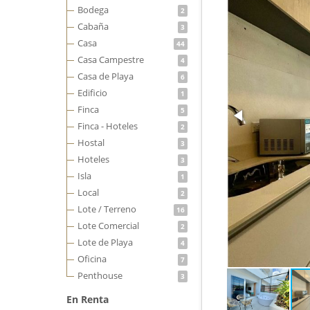
Bodega
2
Cabaña
3
Casa
44
Casa Campestre
4
Casa de Playa
6
Edificio
1
Finca
5
Finca - Hoteles
2
Hostal
3
Hoteles
3
Isla
1
Local
2
Lote / Terreno
16
Lote Comercial
2
Lote de Playa
4
Oficina
7
Penthouse
3
En Renta