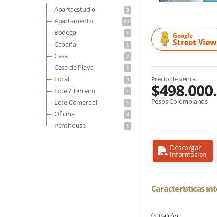
Apartaestudio
3
Apartamento
25
Bodega
1
Google
Street View
Cabaña
1
Casa
7
Casa de Playa
1
Local
Precio de venta
4
$498.000
Lote / Terreno
1
Pesos Colombianos
Lote Comercial
1
Oficina
3
Penthouse
1
Descargar
información
Características in
Balcón