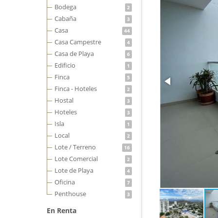
Bodega
2
Cabaña
3
Casa
44
Casa Campestre
4
Casa de Playa
6
Edificio
1
Finca
5
Finca - Hoteles
2
Hostal
3
Hoteles
3
Isla
1
Local
2
Lote / Terreno
16
Lote Comercial
2
Lote de Playa
4
Oficina
7
Penthouse
3
En Renta