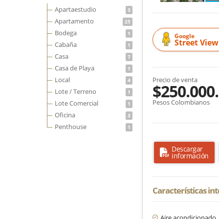
Apartaestudio
3
Apartamento
25
Bodega
1
Google
Street View
Cabaña
1
Casa
7
Casa de Playa
1
Local
Precio de venta
4
$250.000
Lote / Terreno
1
Pesos Colombianos
Lote Comercial
1
Oficina
3
Penthouse
1
Descargar
información
Características in
Aire acondicionado