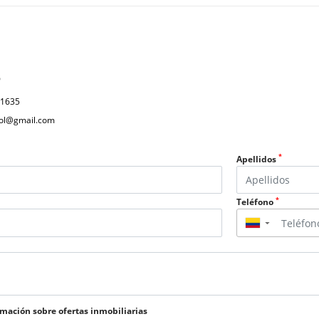
P
31635
col@gmail.com
*
Apellidos
*
Teléfono
▼
rmación sobre ofertas inmobiliarias