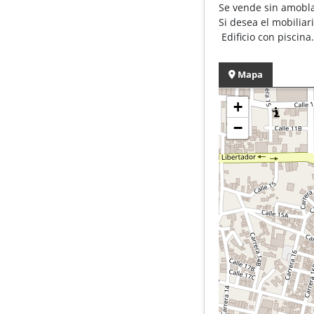
Se vende sin amobla
Si desea el mobiliar
Edificio con piscin
Mapa
+
−