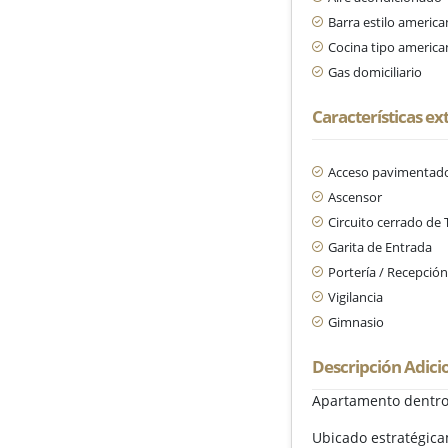
Barra estilo americ
Cocina tipo americ
Gas domiciliario
Características ex
Acceso pavimentad
Ascensor
Circuito cerrado de 
Garita de Entrada
Portería / Recepció
Vigilancia
Gimnasio
Descripción Adici
Apartamento dentro 
Ubicado estratégicam