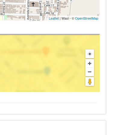
Leaflet
| Wasi - ©
OpenStreetMap