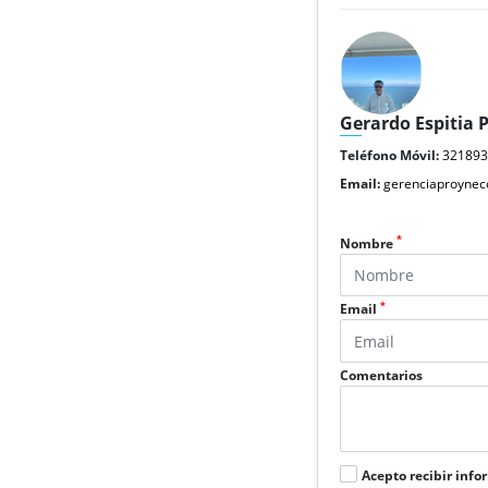
Gerardo Espitia 
Teléfono Móvil:
32189
Email:
gerenciaproyne
*
Nombre
*
Email
Comentarios
Acepto recibir info