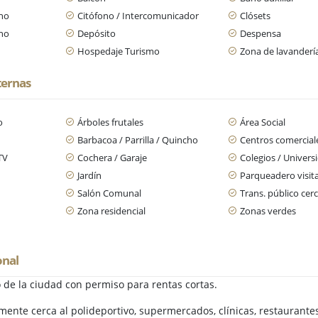
ano
Citófono / Intercomunicador
Clósets
ano
Depósito
Despensa
Hospedaje Turismo
Zona de lavanderí
ternas
o
Árboles frutales
Área Social
Barbacoa / Parrilla / Quincho
Centros comercial
TV
Cochera / Garaje
Colegios / Univers
Jardín
Parqueadero visit
n
Salón Comunal
Trans. público cer
Zona residencial
Zonas verdes
onal
de la ciudad con permiso para rentas cortas.
ente cerca al polideportivo, supermercados, clínicas, restaurantes