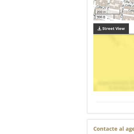
200 m
500 ft
Street View
Contacte al ag