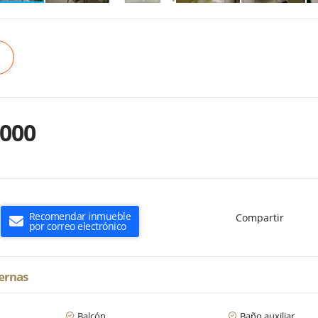
.000
Recomendar inmueble
Compartir
por correo electrónico
ternas
Balcón
Baño auxiliar