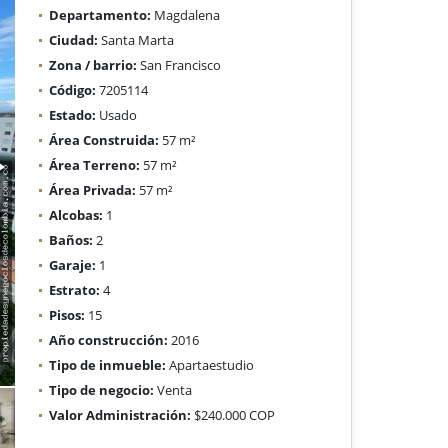
Departamento:
Magdalena
Ciudad:
Santa Marta
Zona / barrio:
San Francisco
Código:
7205114
Estado:
Usado
Área Construida:
57 m²
Área Terreno:
57 m²
Área Privada:
57 m²
Alcobas:
1
Baños:
2
Garaje:
1
Estrato:
4
Pisos:
15
Año construcción:
2016
Tipo de inmueble:
Apartaestudio
Tipo de negocio:
Venta
Valor Administración:
$240.000 COP