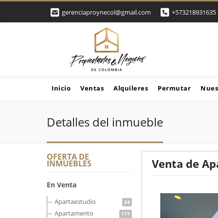
gerenciaproynecol@gmail.com
+573218931635
Inicio
Ventas
Alquileres
Permutar
Nues
Detalles del inmueble
OFERTA DE
Venta de Ap
INMUEBLES
En Venta
Apartaestudio
24
Apartamento
177