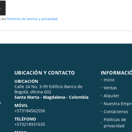
o
s los
Términos de servicio y privacidad
UBICACIÓN Y CONTACTO
INFORMACI
Inicio
UBICACIÓN
e
Calle 24 No. 3-99 Edificio Banco de
Ventas
Bogotá, oficina 602
Alquiler
Santa Marta - Magdalena - Colombia
s
Nuestra Empr
MÓVIL
+573184562556
Contáctenos
TELÉFONO
Políticas de
+573218931635
privacidad