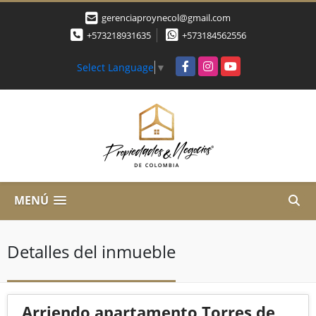
gerenciaproynecol@gmail.com
+573218931635
+573184562556
Facebook
Instagram
YouTube
Select Language
▼
MENÚ
Detalles del inmueble
Arriendo apartamento Torres de