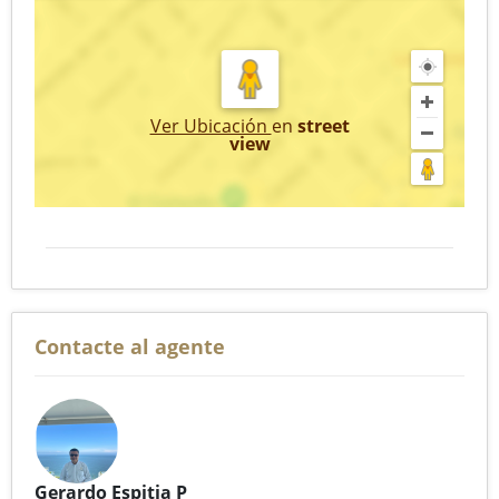
Ver Ubicación
en
street
view
Contacte al agente
Gerardo Espitia P