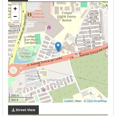
+
−
200 m
500 ft
Leaflet
| Wasi - ©
OpenStreetMap
Street View