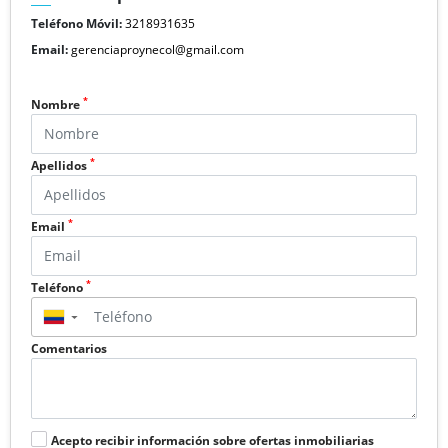
Teléfono Móvil:
3218931635
Email:
gerenciaproynecol@gmail.com
*
Nombre
*
Apellidos
*
Email
*
Teléfono
▼
Comentarios
Acepto recibir información sobre ofertas inmobiliarias