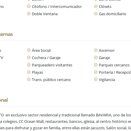
ano
Citófono / Intercomunicador
Clósets
Doble Ventana
Gas domiciliario
ternas
o
Área Social
Ascensor
TV
Cochera / Garaje
Garaje
Parqueadero visitantes
Parques cercanos
Playas
Portería / Recepci
Trans. público cercano
Vigilancia
onal
n exclusivo sector residencial y tradicional llamado BAVARIA, uno de los 
 a colegios, CC Ocean Mall, restaurantes, bancos, iglesia, al centro histórico
para disfrutar y gozar en familia, entre ellas están Jacuzzis, Salón social, 