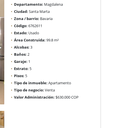
Departamento:
Magdalena
Ciudad:
Santa Marta
Zona / barrio:
Bavaria
Código:
6762611
Estado:
Usado
Área Construida:
99.8 m²
Alcobas:
3
Baños:
2
Garaje:
1
Estrato:
5
Pisos:
5
Tipo de inmueble:
Apartamento
Tipo de negocio:
Venta
Valor Administración:
$630.000 COP