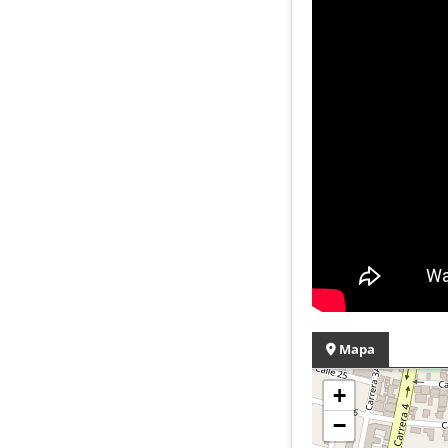
Mapa
+
−