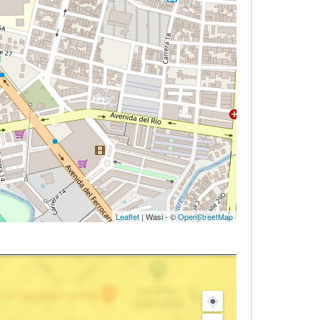
Leaflet
| Wasi - ©
OpenStreetMap