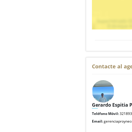
Contacte al ag
Gerardo Espitia 
Teléfono Móvil:
32189
Email:
gerenciaproyne