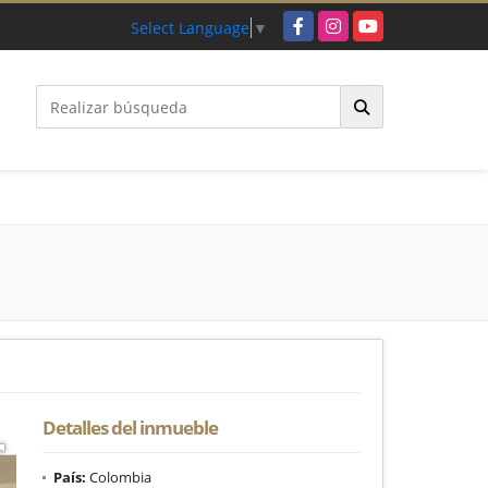
Facebook
Instagram
YouTube
Select Language
▼
Detalles del inmueble
País:
Colombia