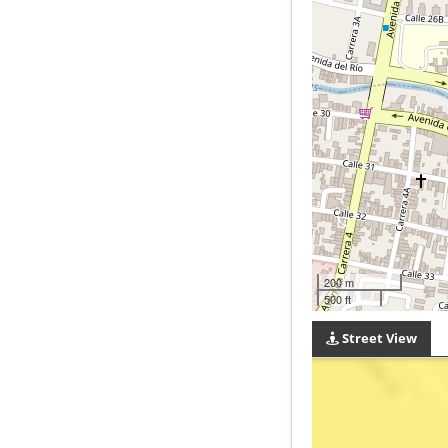
200 m
500 ft
Street View