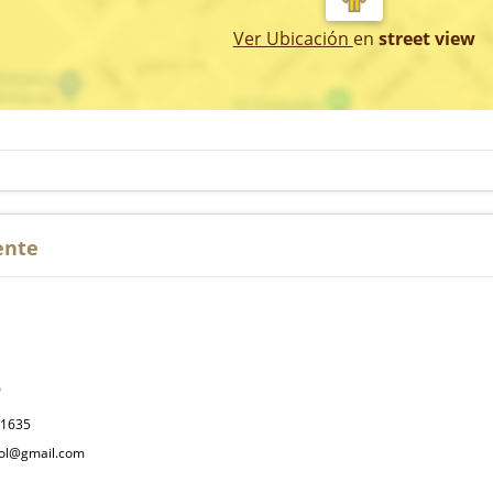
Ver Ubicación
en
street view
ente
P
31635
col@gmail.com