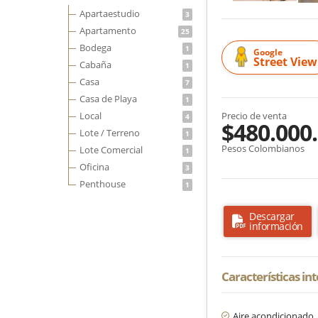
Apartaestudio
3
Apartamento
25
Bodega
1
Google
Street View
Cabaña
1
Casa
7
Casa de Playa
1
Local
Precio de venta
4
$480.000
Lote / Terreno
1
Pesos Colombianos
Lote Comercial
1
Oficina
3
Penthouse
1
Descargar
información
Características in
Aire acondicionado