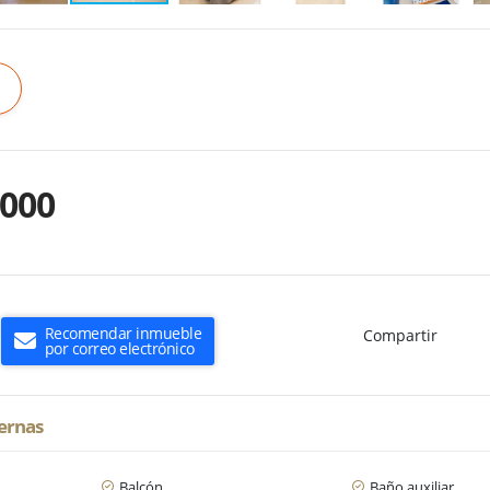
.000
Recomendar inmueble
Compartir
por correo electrónico
ternas
Balcón
Baño auxiliar