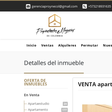
gerenciaproynecol@gmail.com
+573218931635
Inicio
Ventas
Alquileres
Permutar
Nues
Detalles del inmueble
OFERTA DE
VENTA apart
INMUEBLES
En Venta
Apartaestudio
24
Apartamento
177