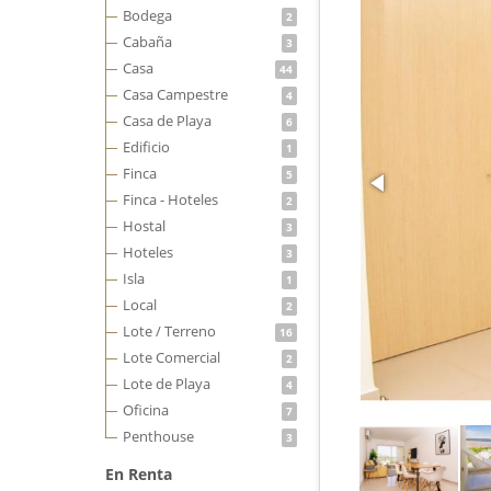
Bodega
2
Cabaña
3
Casa
44
Casa Campestre
4
Casa de Playa
6
Edificio
1
Finca
5
Finca - Hoteles
2
Hostal
3
Hoteles
3
Isla
1
Local
2
Lote / Terreno
16
Lote Comercial
2
Lote de Playa
4
Oficina
7
Penthouse
3
En Renta