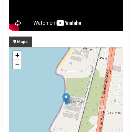
Mapa
+
−