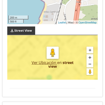
200 m
500 ft
Leaflet
| Wasi - ©
OpenStreetMap
Street View
Ver Ubicación
en
street
view