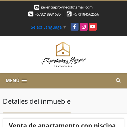
gerenciaproynecol@gmail.com
+573218931635
+573184562556
Facebook
Instagram
YouTube
Select Language
▼
MENÚ
Detalles del inmueble
Venta de apartamento con piscina