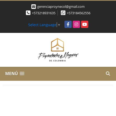
gerenciaproynecol@gmail.com
+573218931635
+573184562556
Facebook
Instagram
YouTube
Select Language
▼
MENÚ