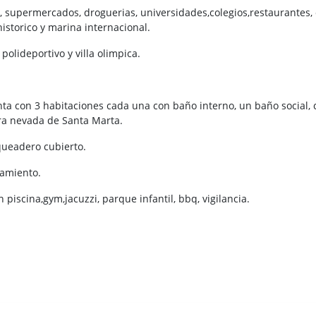
 supermercados, droguerias, universidades,colegios,restaurantes, cl
historico y marina internacional.
polideportivo y villa olimpica.
a con 3 habitaciones cada una con baño interno, un baño social, co
rra nevada de Santa Marta.
ueadero cubierto.
amiento.
n piscina,gym,jacuzzi, parque infantil, bbq, vigilancia.