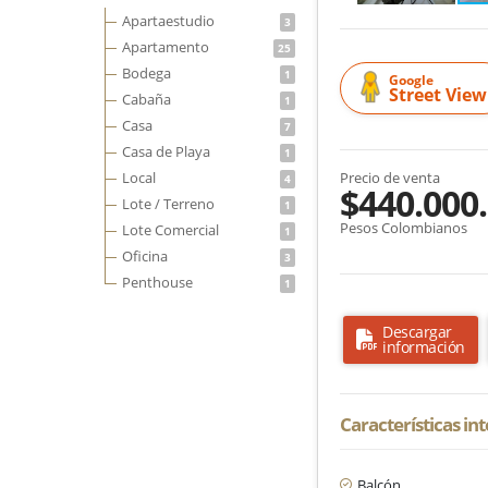
Apartaestudio
3
Apartamento
25
Bodega
1
Google
Street View
Cabaña
1
Casa
7
Casa de Playa
1
Local
Precio de venta
4
$440.000
Lote / Terreno
1
Pesos Colombianos
Lote Comercial
1
Oficina
3
Penthouse
1
Descargar
información
Características in
Balcón