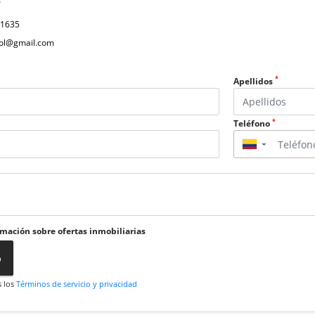
P
31635
col@gmail.com
*
Apellidos
*
Teléfono
▼
rmación sobre ofertas inmobiliarias
o
s los
Términos de servicio y privacidad