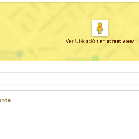
Ver Ubicación
en
street view
ente