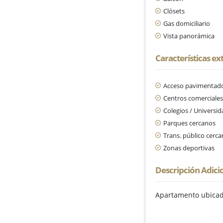
Clósets
Gas domiciliario
Vista panorámica
Características ex
Acceso pavimentad
Centros comerciale
Colegios / Universi
Parques cercanos
Trans. público cerc
Zonas deportivas
Descripción Adici
Apartamento ubicado