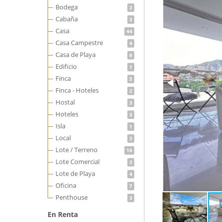
Bodega
2
Cabaña
3
Casa
44
Casa Campestre
4
Casa de Playa
6
Edificio
1
Finca
5
Finca - Hoteles
2
Hostal
3
Hoteles
3
Isla
1
Local
2
Lote / Terreno
16
Lote Comercial
2
Lote de Playa
4
Oficina
7
Penthouse
3
En Renta