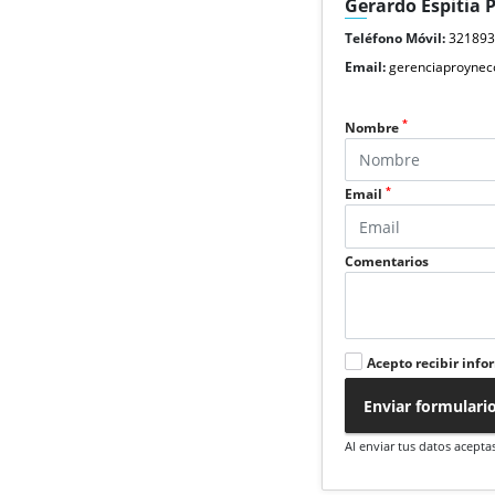
Gerardo Espitia 
Teléfono Móvil:
32189
Email:
gerenciaproyne
*
Nombre
*
Email
Comentarios
Acepto recibir info
Enviar formulari
Al enviar tus datos acepta