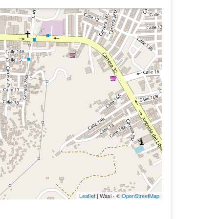
Leaflet
| Wasi - ©
OpenStreetMap