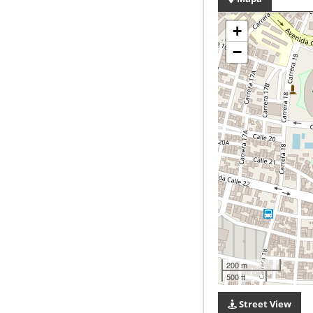
+
−
200 m
500 ft
Street View