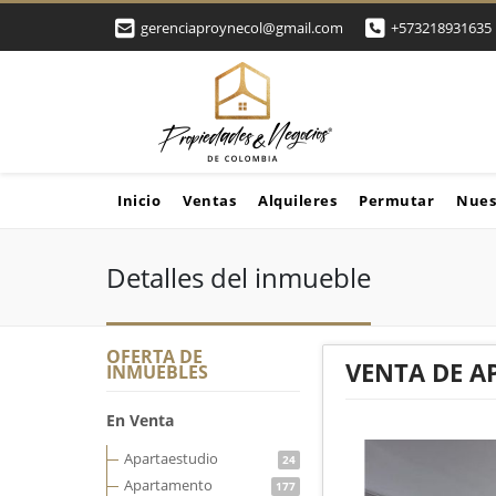
gerenciaproynecol@gmail.com
+573218931635
Inicio
Ventas
Alquileres
Permutar
Nues
Detalles del inmueble
OFERTA DE
VENTA DE A
INMUEBLES
En Venta
Apartaestudio
24
Apartamento
177