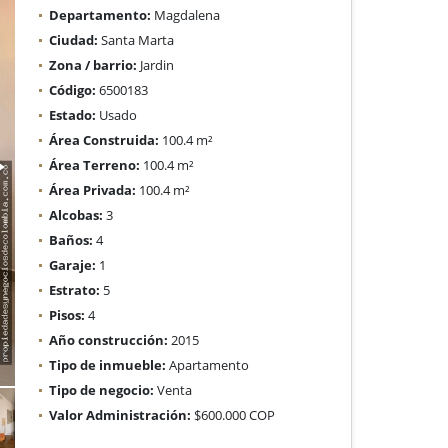
Departamento:
Magdalena
Ciudad:
Santa Marta
Zona / barrio:
Jardin
Código:
6500183
Estado:
Usado
Área Construida:
100.4 m²
Área Terreno:
100.4 m²
Área Privada:
100.4 m²
Alcobas:
3
Baños:
4
Garaje:
1
Estrato:
5
Pisos:
4
Año construcción:
2015
Tipo de inmueble:
Apartamento
Tipo de negocio:
Venta
Valor Administración:
$600.000 COP