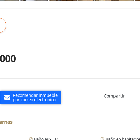
.000
Recomendar inmueble
Compartir
por correo electrónico
ternas
Baño auxiliar
Baño en habitación