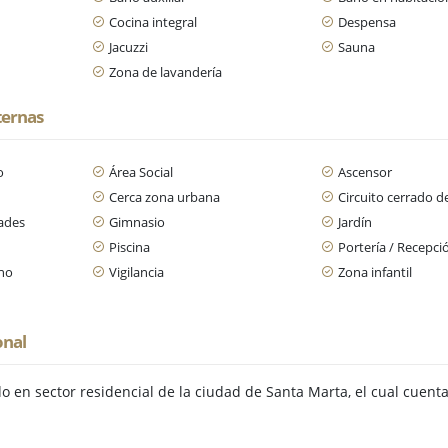
Cocina integral
Despensa
Jacuzzi
Sauna
Zona de lavandería
ternas
o
Área Social
Ascensor
s
Cerca zona urbana
Circuito cerrado d
dades
Gimnasio
Jardín
Piscina
Portería / Recepci
ano
Vigilancia
Zona infantil
onal
 en sector residencial de la ciudad de Santa Marta, el cual cuent