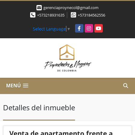
gerenciaproynecol@gmail.com
+573218931635
+573184562556
Facebook
Instagram
YouTube
Select Language
▼
MENÚ
Detalles del inmueble
Venta de apartamento frente a