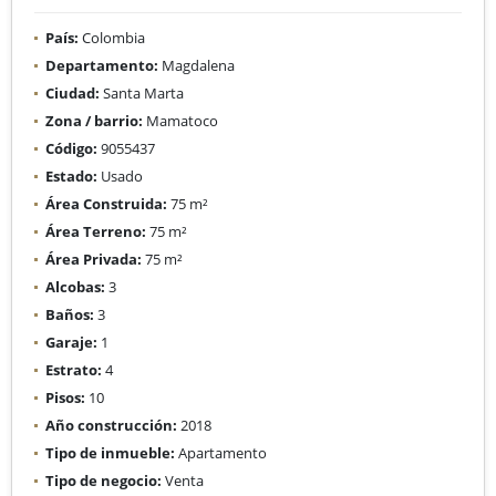
País:
Colombia
Departamento:
Magdalena
Ciudad:
Santa Marta
Zona / barrio:
Mamatoco
Código:
9055437
Estado:
Usado
Área Construida:
75 m²
Área Terreno:
75 m²
Área Privada:
75 m²
Alcobas:
3
Baños:
3
Garaje:
1
Estrato:
4
Pisos:
10
Año construcción:
2018
Tipo de inmueble:
Apartamento
Tipo de negocio:
Venta