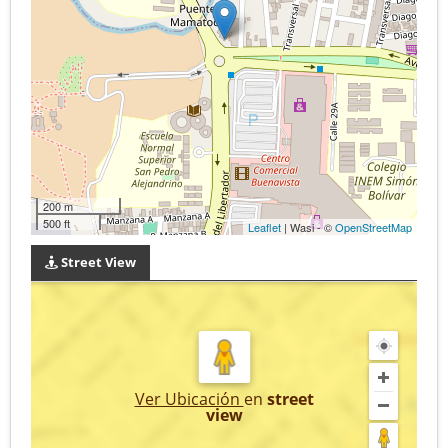
200 m
500 ft
Leaflet
| Wasi - ©
OpenStreetMap
Street View
Ver Ubicación
en
street
view