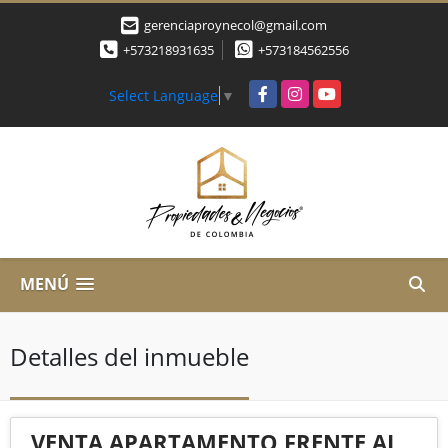
gerenciaproynecol@gmail.com
+573218931635
+573184562556
Facebook
Instagram
YouTube
Select Language
▼
MENÚ
Detalles del inmueble
VENTA APARTAMENTO FRENTE AL