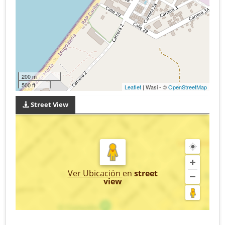
200 m
500 ft
Leaflet
| Wasi - ©
OpenStreetMap
Street View
Ver Ubicación
en
street
view