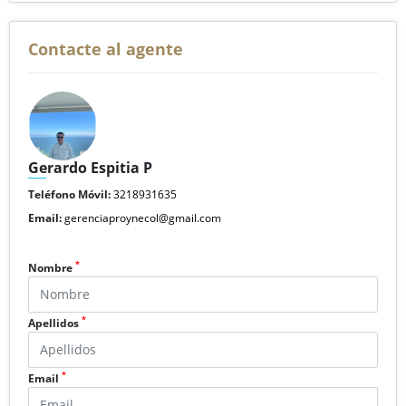
Contacte al agente
Gerardo Espitia P
Teléfono Móvil:
3218931635
Email:
gerenciaproynecol@gmail.com
*
Nombre
*
Apellidos
*
Email