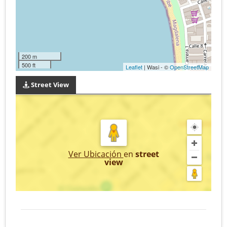
200 m
500 ft
Leaflet
| Wasi - ©
OpenStreetMap
Street View
Ver Ubicación
en
street
view