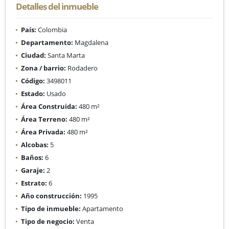
Detalles del inmueble
País:
Colombia
Departamento:
Magdalena
Ciudad:
Santa Marta
Zona / barrio:
Rodadero
Código:
3498011
Estado:
Usado
Área Construida:
480 m²
Área Terreno:
480 m²
Área Privada:
480 m²
Alcobas:
5
Baños:
6
Garaje:
2
Estrato:
6
Año construcción:
1995
Tipo de inmueble:
Apartamento
Tipo de negocio:
Venta