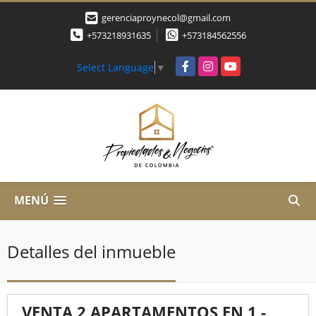
gerenciaproynecol@gmail.com
+573218931635
+573184562556
Facebook
Instagram
YouTube
Select Language
▼
MENÚ
Detalles del inmueble
VENTA 2 APARTAMENTOS EN 1 -