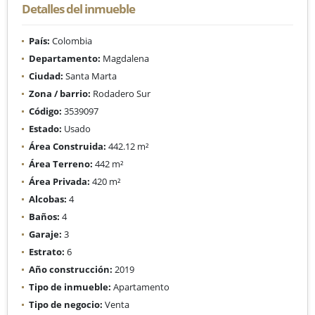
Detalles del inmueble
País:
Colombia
Departamento:
Magdalena
Ciudad:
Santa Marta
Zona / barrio:
Rodadero Sur
Código:
3539097
Estado:
Usado
Área Construida:
442.12 m²
Área Terreno:
442 m²
Área Privada:
420 m²
Alcobas:
4
Baños:
4
Garaje:
3
Estrato:
6
Año construcción:
2019
Tipo de inmueble:
Apartamento
Tipo de negocio:
Venta