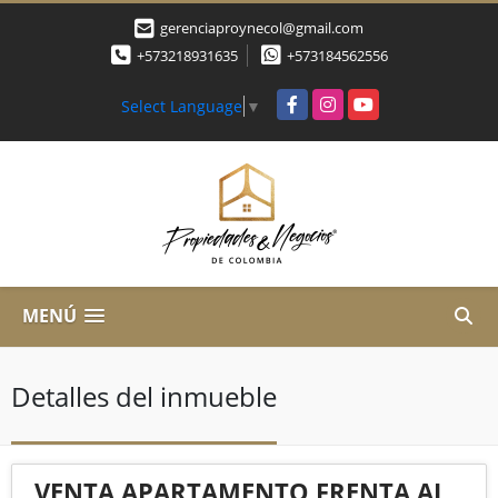
gerenciaproynecol@gmail.com
+573218931635
+573184562556
Facebook
Instagram
YouTube
Select Language
▼
MENÚ
Detalles del inmueble
VENTA APARTAMENTO FRENTA AL