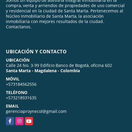
Somos un equipo de asesoría integral Inmobiliaria en la
compra, venta y arriendos de propiedades de uso comercial
y residencial en la ciudad de Santa Marta. Pertenecemos al
Núcleo Inmobiliario de Santa Marta, la asociación
inmobiliaria con mejores resultados de la ciudad.
Contactanos.
UBICACIÓN Y CONTACTO
UBICACIÓN
Calle 24 No. 3-99 Edificio Banco de Bogotá, oficina 602
Santa Marta - Magdalena - Colombia
MÓVIL
+573184562556
TELÉFONO
+573218931635
EMAIL
gerenciaproynecol@gmail.com
Facebook
Instagram
YouTube