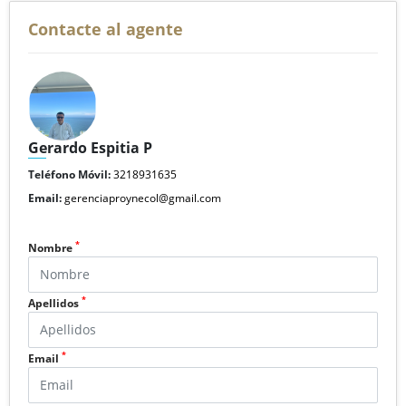
Contacte al agente
Gerardo Espitia P
Teléfono Móvil:
3218931635
Email:
gerenciaproynecol@gmail.com
*
Nombre
*
Apellidos
*
Email