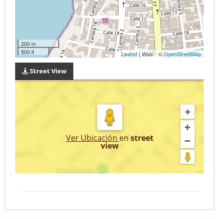
200 m
500 ft
Leaflet
| Wasi - ©
OpenStreetMap
Street View
Ver Ubicación
en
street
view