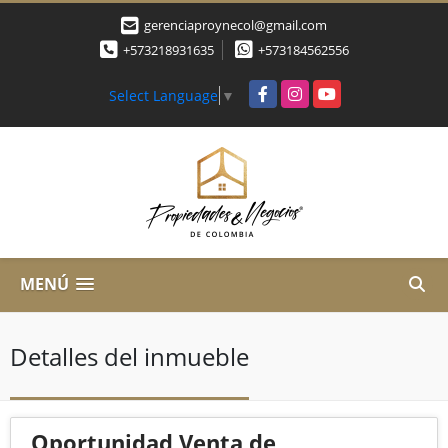
gerenciaproynecol@gmail.com
+573218931635
+573184562556
Facebook
Instagram
YouTube
Select Language
▼
MENÚ
Detalles del inmueble
Oportunidad Venta de