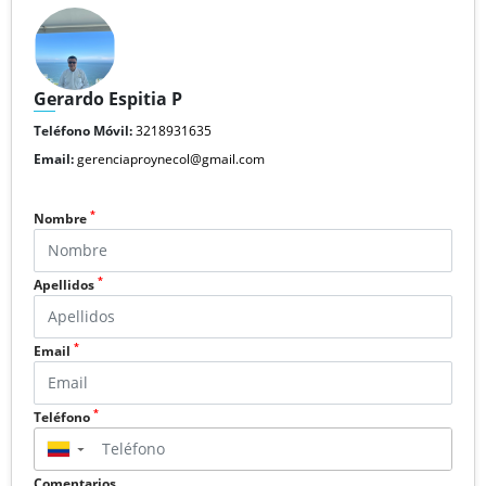
Gerardo Espitia P
Teléfono Móvil:
3218931635
Email:
gerenciaproynecol@gmail.com
*
Nombre
*
Apellidos
*
Email
*
Teléfono
▼
Comentarios