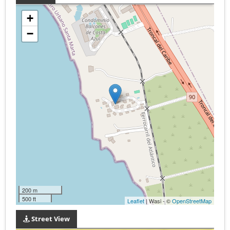
+
−
200 m
500 ft
Leaflet
| Wasi - ©
OpenStreetMap
Street View