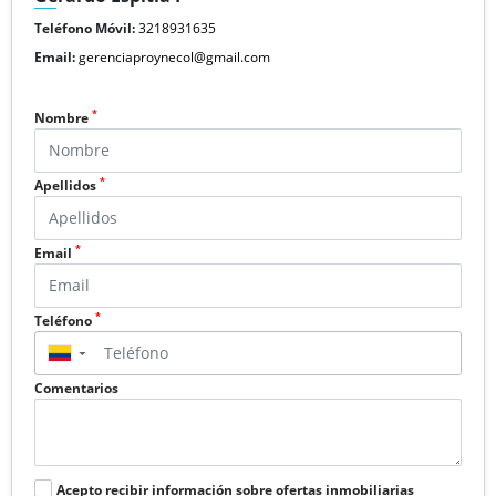
Teléfono Móvil:
3218931635
Email:
gerenciaproynecol@gmail.com
*
Nombre
*
Apellidos
*
Email
*
Teléfono
▼
Comentarios
Acepto recibir información sobre ofertas inmobiliarias