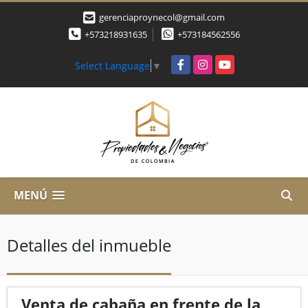
gerenciaproynecol@gmail.com
+573218931635
+573184562556
Facebook
Instagram
YouTube
Select Language
▼
MENÚ
Detalles del inmueble
Venta de cabaña en frente de la