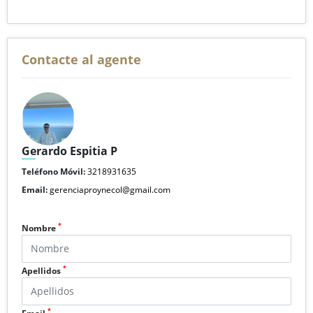
Contacte al agente
Gerardo Espitia P
Teléfono Móvil:
3218931635
Email:
gerenciaproynecol@gmail.com
*
Nombre
*
Apellidos
*