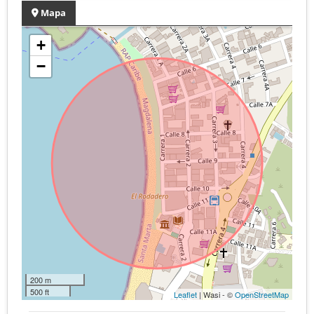
Mapa
+
−
200 m
500 ft
Leaflet
| Wasi - ©
OpenStreetMap