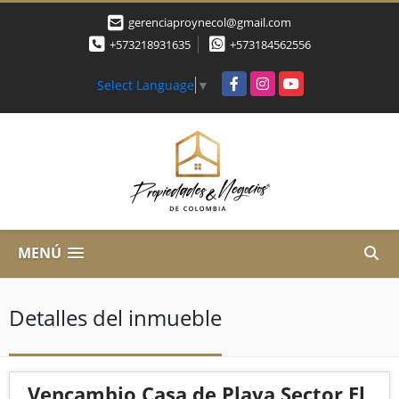
gerenciaproynecol@gmail.com
+573218931635
+573184562556
Facebook
Instagram
YouTube
Select Language
▼
MENÚ
Detalles del inmueble
Vencambio Casa de Playa Sector El