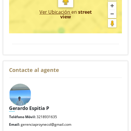
Ver Ubicación
en
street
view
Contacte al agente
Gerardo Espitia P
Teléfono Móvil:
3218931635
Email:
gerenciaproynecol@gmail.com