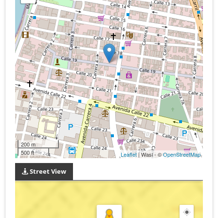
200 m
500 ft
Leaflet
| Wasi - ©
OpenStreetMap
Street View