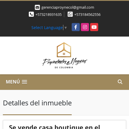
gerenciaproynecol@gmail.com
+573218931635
+573184562556
Facebook
Instagram
YouTube
Select Language
▼
MENÚ
Detalles del inmueble
Se vende casa boutique en el