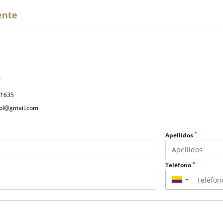
ente
P
31635
col@gmail.com
*
Apellidos
*
Teléfono
▼