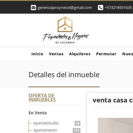
gerenciaproynecol@gmail.com
+573218931635
Inicio
Ventas
Alquileres
Permutar
Nues
Detalles del inmueble
OFERTA DE
venta casa c
INMUEBLES
En Venta
Apartaestudio
24
Apartamento
177