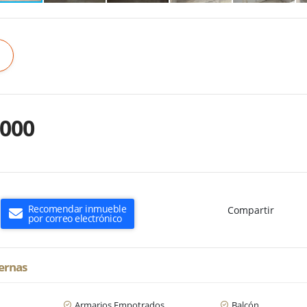
.000
Recomendar inmueble
Compartir
por correo electrónico
ternas
Armarios Empotrados
Balcón