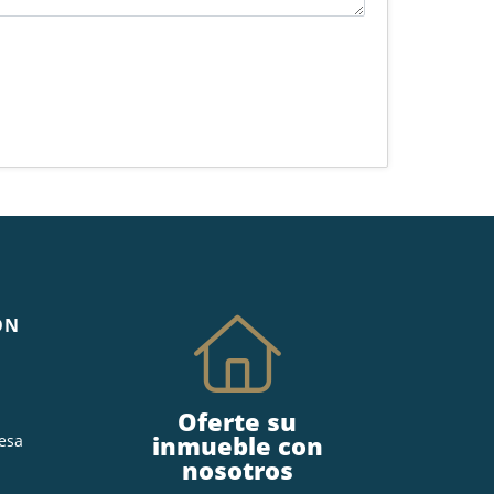
ÓN
Oferte su
inmueble con
esa
nosotros