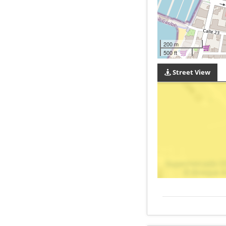
200 m
500 ft
Street View