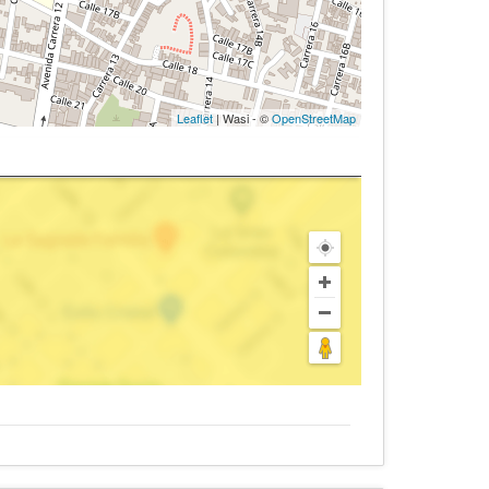
Leaflet
| Wasi - ©
OpenStreetMap