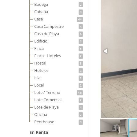
Bodega
2
Cabaña
3
Casa
44
Casa Campestre
4
Casa de Playa
6
Edificio
1
Finca
5
Finca - Hoteles
2
Hostal
3
Hoteles
3
Isla
1
Local
2
Lote / Terreno
16
Lote Comercial
2
Lote de Playa
4
Oficina
7
Penthouse
3
En Renta