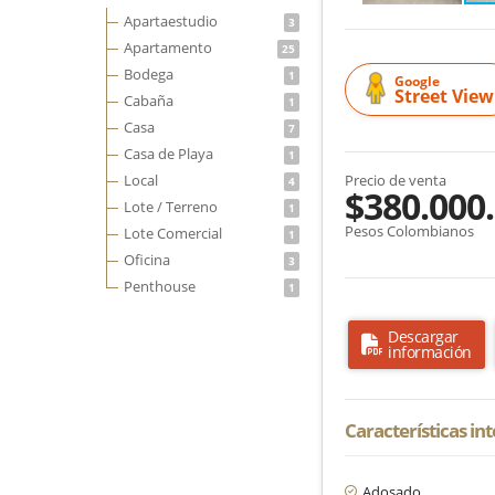
Apartaestudio
3
Apartamento
25
Bodega
1
Google
Street View
Cabaña
1
Casa
7
Casa de Playa
1
Local
Precio de venta
4
$380.000
Lote / Terreno
1
Pesos Colombianos
Lote Comercial
1
Oficina
3
Penthouse
1
Descargar
información
Características in
Adosado