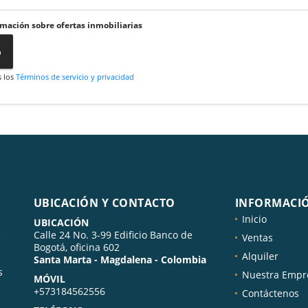
rmación sobre ofertas inmobiliarias
o
s los
Términos de servicio y privacidad
UBICACIÓN Y CONTACTO
INFORMACI
Inicio
UBICACIÓN
e
Calle 24 No. 3-99 Edificio Banco de
Ventas
Bogotá, oficina 602
Alquiler
Santa Marta - Magdalena - Colombia
s
Nuestra Empr
MÓVIL
+573184562556
Contáctenos