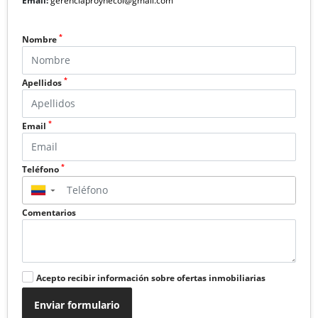
Email:
gerenciaproynecol@gmail.com
*
Nombre
*
Apellidos
*
Email
*
Teléfono
▼
Comentarios
Acepto recibir información sobre ofertas inmobiliarias
Enviar formulario