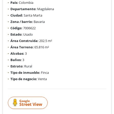
País:
Colombia
Departamento:
Magdalena
Ciudad:
Santa Marta
Zona / barrio:
Bavaria
Código:
7006622
Estado:
Usado
Área Construida:
202.5 m²
Área Terreno:
65.816 m²
Alcobas:
3
Baños:
3
Estrato:
Rural
Tipo de inmueble:
Finca
Tipo de negocio:
Venta
Google
Street View