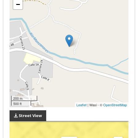
−
200 m
500 ft
Leaflet
| Wasi - ©
OpenStreetMap
Street View