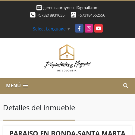
gerenciaproynecol@gmail.com
+573218931635
+573184562556
Facebook
Instagram
YouTube
Select Language
▼
MENÚ
Detalles del inmueble
PARAISO EN BONDA-SANTA MARTA