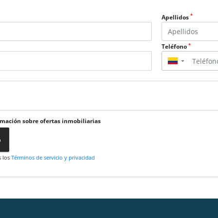
*
Apellidos
*
Teléfono
▼
rmación sobre ofertas inmobiliarias
o
s los
Términos de servicio y privacidad