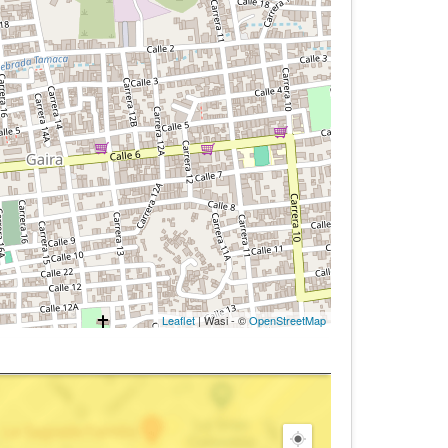
Leaflet
| Wasi - ©
OpenStreetMap