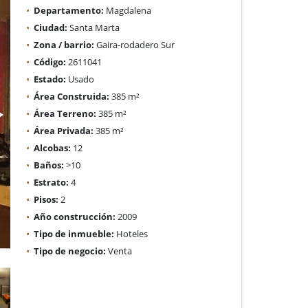
Departamento:
Magdalena
Ciudad:
Santa Marta
Zona / barrio:
Gaira-rodadero Sur
Código:
2611041
Estado:
Usado
Área Construida:
385 m²
Área Terreno:
385 m²
Área Privada:
385 m²
Alcobas:
12
Baños:
>10
Estrato:
4
Pisos:
2
Año construcción:
2009
Tipo de inmueble:
Hoteles
Tipo de negocio:
Venta