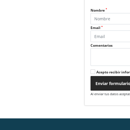
*
Nombre
*
Email
Comentarios
Acepto recibir info
Enviar formulari
Al enviar tus datos acepta