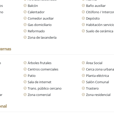
os
Balcón
Baño auxiliar
ano
Calentador
Citófono / Interc
Comedor auxiliar
Depósito
Gas domiciliario
Habitación servici
Reformado
Suelo de cerámica
Zona de lavandería
ternas
o
Árboles frutales
Área Social
o
Centros comerciales
Cerca zona urban
Patio
Planta eléctrica
n
Sala de internet
Salón Comunal
Trans. público cercano
Trastero
ar
Zona comercial
Zona residencial
onal