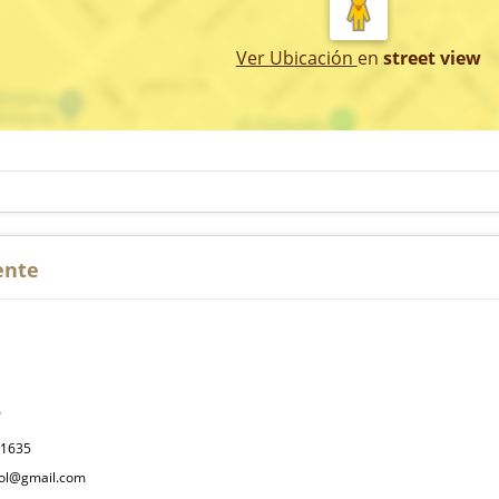
Ver Ubicación
en
street view
ente
P
31635
col@gmail.com