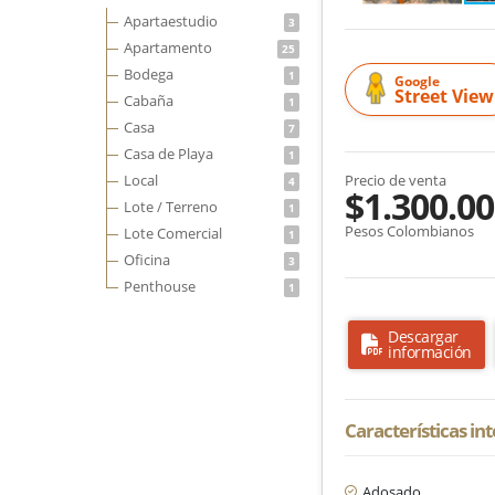
Apartaestudio
3
Apartamento
25
Bodega
1
Google
Street View
Cabaña
1
Casa
7
Casa de Playa
1
Local
Precio de venta
4
$1.300.00
Lote / Terreno
1
Pesos Colombianos
Lote Comercial
1
Oficina
3
Penthouse
1
Descargar
información
Características in
Adosado