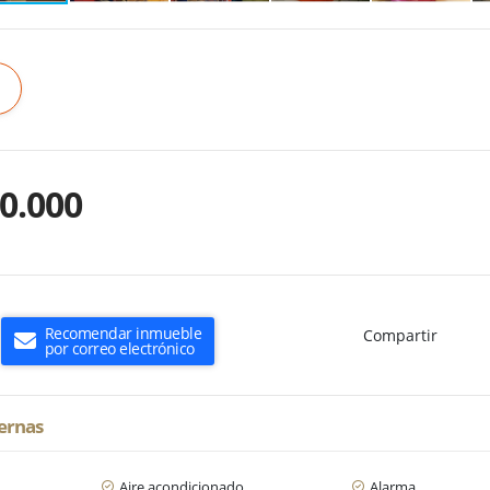
0.000
Recomendar inmueble
Compartir
por correo electrónico
ternas
Aire acondicionado
Alarma