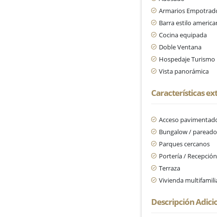
Armarios Empotrad
Barra estilo americ
Cocina equipada
Doble Ventana
Hospedaje Turismo
Vista panorámica
Características ex
Acceso pavimentad
Bungalow / paread
Parques cercanos
Portería / Recepció
Terraza
Vivienda multifamili
Descripción Adici