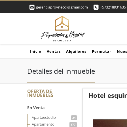
gerenciaproynecol@gmail.com
+573218931635
Inicio
Ventas
Alquileres
Permutar
Nues
Detalles del inmueble
OFERTA DE
Hotel esqui
INMUEBLES
En Venta
Apartaestudio
24
Apartamento
177