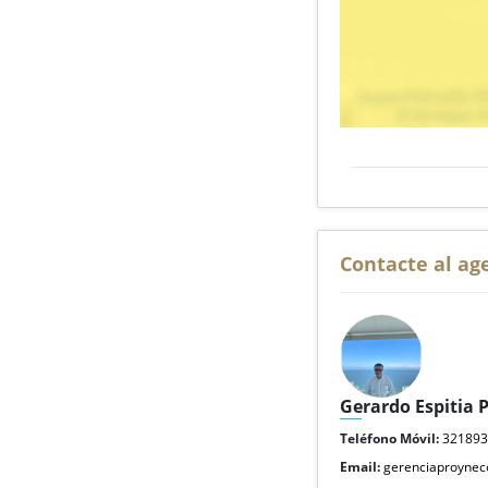
Contacte al ag
Gerardo Espitia 
Teléfono Móvil:
32189
Email:
gerenciaproyne