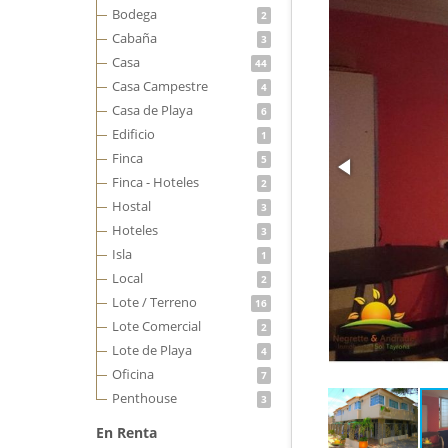
Bodega
2
Cabaña
3
Casa
44
Casa Campestre
4
Casa de Playa
6
Edificio
1
Finca
5
Finca - Hoteles
2
Hostal
3
Hoteles
3
Isla
1
Local
2
Lote / Terreno
16
Lote Comercial
2
Lote de Playa
4
Oficina
7
Penthouse
3
En Renta