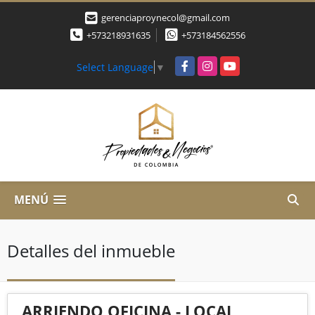
gerenciaproynecol@gmail.com
+573218931635
+573184562556
Facebook
Instagram
YouTube
Select Language
▼
MENÚ
Detalles del inmueble
ARRIENDO OFICINA - LOCAL