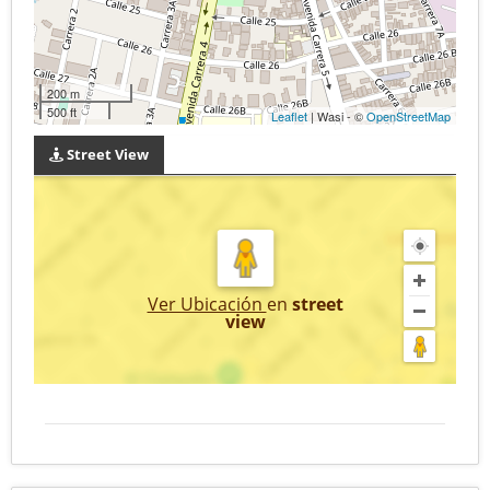
200 m
500 ft
Leaflet
| Wasi - ©
OpenStreetMap
Street View
Ver Ubicación
en
street
view