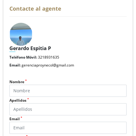
Contacte al agente
Gerardo Espitia P
Teléfono Móvil:
3218931635
Email:
gerenciaproynecol@gmail.com
*
Nombre
*
Apellidos
*
Email