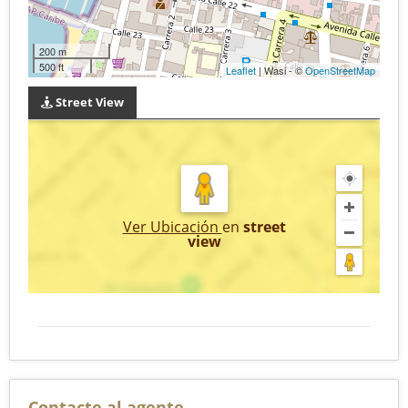
200 m
500 ft
Leaflet
| Wasi - ©
OpenStreetMap
Street View
Ver Ubicación
en
street
view
Contacte al agente