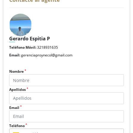
Gerardo Espitia P
Teléfono Móvil:
3218931635
Email:
gerenciaproynecol@gmail.com
*
Nombre
*
Apellidos
*
Email
*
Teléfono