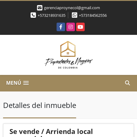
gerenciaproynecol@gmail.com
+573218931635
+573184562556
Facebook
Instagram
YouTube
MENÚ
Detalles del inmueble
Se vende / Arrienda local