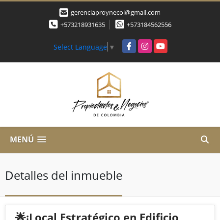
gerenciaproynecol@gmail.com
+573218931635
+573184562556
Facebook
Instagram
YouTube
Select Language
▼
MENÚ
Detalles del inmueble
🌟¡Local Estratégico en Edificio