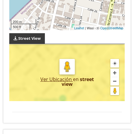
200 m
500 ft
Leaflet
| Wasi - ©
OpenStreetMap
Street View
Ver Ubicación
en
street
view