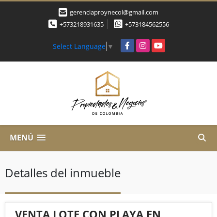
gerenciaproynecol@gmail.com
+573218931635
+573184562556
Facebook
Instagram
YouTube
Select Language
▼
MENÚ
Detalles del inmueble
VENTA LOTE CON PLAYA EN