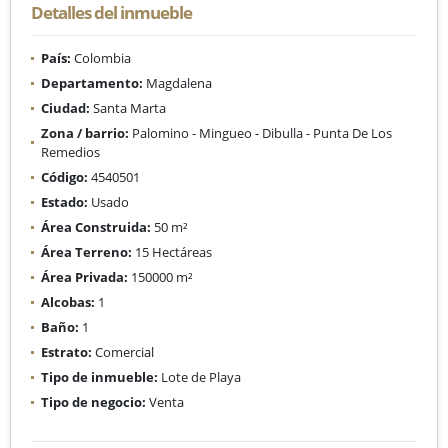
Detalles del inmueble
País:
Colombia
Departamento:
Magdalena
Ciudad:
Santa Marta
Zona / barrio:
Palomino - Mingueo - Dibulla - Punta De Los
Remedios
Código:
4540501
Estado:
Usado
Área Construida:
50 m²
Área Terreno:
15 Hectáreas
Área Privada:
150000 m²
Alcobas:
1
Baño:
1
Estrato:
Comercial
Tipo de inmueble:
Lote de Playa
Tipo de negocio:
Venta