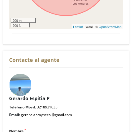
200 m
500 ft
Leaflet
| Wasi - ©
OpenStreetMap
Contacte al agente
Gerardo Espitia P
Teléfono Móvil:
3218931635
Email:
gerenciaproynecol@gmail.com
*
Nombre