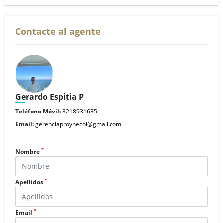
Contacte al agente
Gerardo Espitia P
Teléfono Móvil:
3218931635
Email:
gerenciaproynecol@gmail.com
*
Nombre
*
Apellidos
*
Email