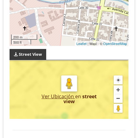
200 m
500 ft
Leaflet
| Wasi - ©
OpenStreetMap
Street View
Ver Ubicación
en
street
view