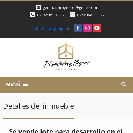
gerenciaproynecol@gmail.com
+573218931635
+573184562556
Facebook
Instagram
YouTube
Select Language
▼
MENÚ
Detalles del inmueble
Se vende lote para desarrollo en el