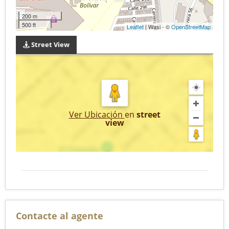
200 m
500 ft
Leaflet
| Wasi - ©
OpenStreetMap
Street View
Ver Ubicación
en
street
view
Contacte al agente