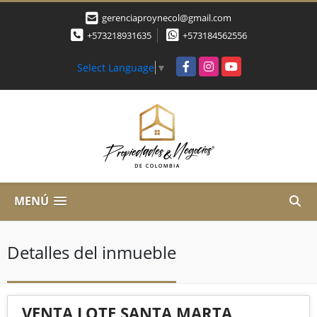
gerenciaproynecol@gmail.com
+573218931635
+573184562556
Facebook
Instagram
YouTube
Select Language
▼
MENÚ
Detalles del inmueble
VENTA LOTE SANTA MARTA