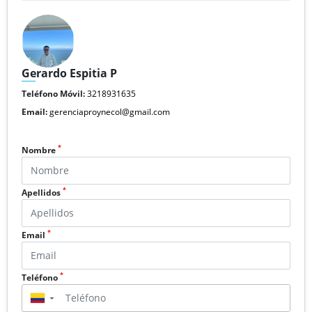
Gerardo Espitia P
Teléfono Móvil:
3218931635
Email:
gerenciaproynecol@gmail.com
*
Nombre
*
Apellidos
*
Email
*
Teléfono
▼