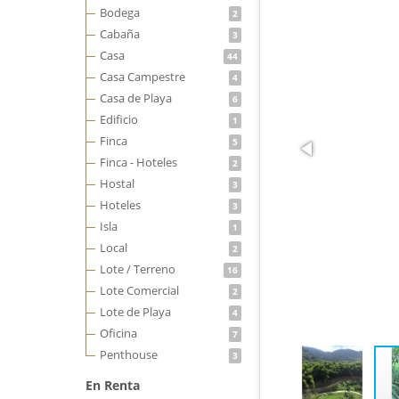
Bodega
2
Cabaña
3
Casa
44
Casa Campestre
4
Casa de Playa
6
Edificio
1
Finca
5
Finca - Hoteles
2
Hostal
3
Hoteles
3
Isla
1
Local
2
Lote / Terreno
16
Lote Comercial
2
Lote de Playa
4
Oficina
7
Penthouse
3
En Renta