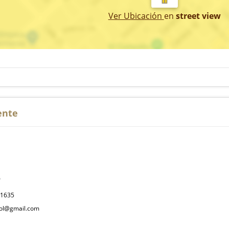
Ver Ubicación
en
street view
ente
P
31635
col@gmail.com