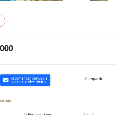
.000
Recomendar inmueble
Compartir
por correo electrónico
ternas
Bosque nativos
Jardín