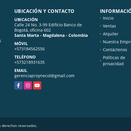
UBICACIÓN Y CONTACTO
INFORMACI
Inicio
UBICACIÓN
e
Calle 24 No. 3-99 Edificio Banco de
Ventas
Bogotá, oficina 602
Alquiler
Santa Marta - Magdalena - Colombia
s
Nuestra Empr
MÓVIL
+573184562556
Contáctenos
TELÉFONO
Políticas de
+573218931635
privacidad
EMAIL
gerenciaproynecol@gmail.com
Facebook
Instagram
YouTube
os derechos reservados.