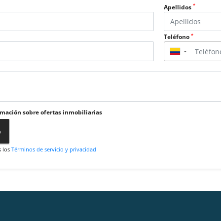
*
Apellidos
*
Teléfono
▼
rmación sobre ofertas inmobiliarias
o
s los
Términos de servicio y privacidad