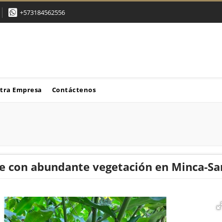
+573184562556
tra Empresa
Contáctenos
te con abundante vegetación en Minca-S