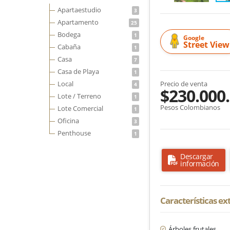
Apartaestudio
3
Apartamento
25
Bodega
1
Google
Street View
Cabaña
1
Casa
7
Casa de Playa
1
Local
Precio de venta
4
$230.000
Lote / Terreno
1
Pesos Colombianos
Lote Comercial
1
Oficina
3
Penthouse
1
Descargar
información
Características ex
Árboles frutales