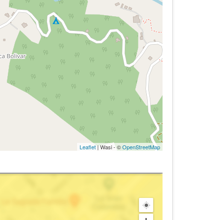
Leaflet
| Wasi - ©
OpenStreetMap