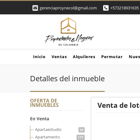
gerenciaproynecol@gmail.com
+573218931635
Inicio
Ventas
Alquileres
Permutar
Nues
Detalles del inmueble
OFERTA DE
Venta de lo
INMUEBLES
En Venta
Apartaestudio
24
Apartamento
177