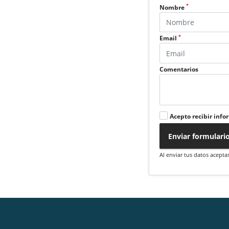
*
Nombre
*
Email
Comentarios
Acepto recibir info
Enviar formulari
Al enviar tus datos acepta