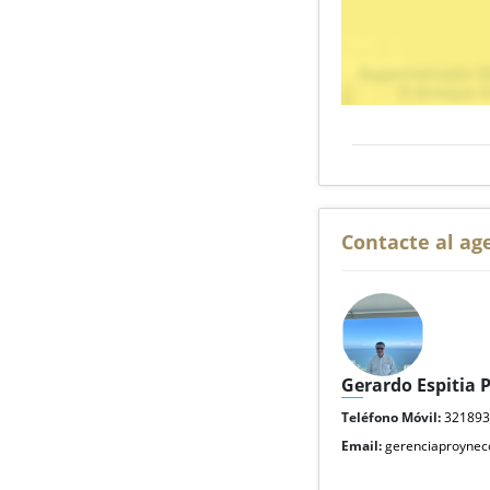
Contacte al ag
Gerardo Espitia 
Teléfono Móvil:
32189
Email:
gerenciaproyne