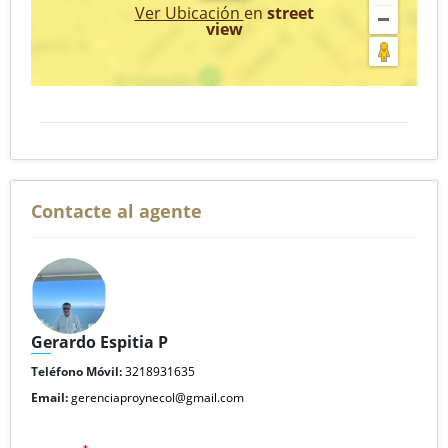
Ver Ubicación
en
street
view
Contacte al agente
Gerardo Espitia P
Teléfono Móvil:
3218931635
Email:
gerenciaproynecol@gmail.com