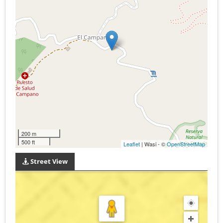
200 m
500 ft
Leaflet
| Wasi - ©
OpenStreetMap
Street View