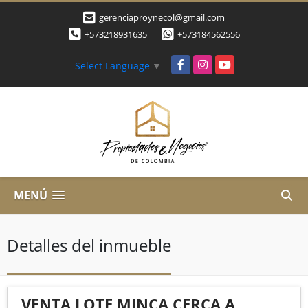
gerenciaproynecol@gmail.com
+573218931635
+573184562556
Facebook
Instagram
YouTube
Select Language
▼
MENÚ
Detalles del inmueble
VENTA LOTE MINCA CERCA A