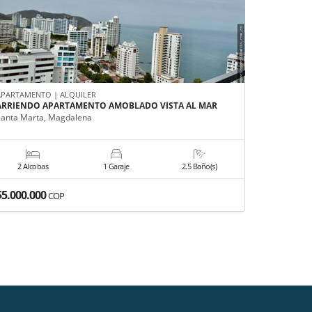
APARTAMENTO | ALQUILER
APARTAMEN
ARRIENDO APARTAMENTO AMOBLADO VISTA AL MAR
ARRIENDO
COUNTRY
Santa Marta, Magdalena
Santa Mart
2 Alcobas
1 Garaje
2.5 Baño(s)
3 Alco
$5.000.000
$2.400.0
COP