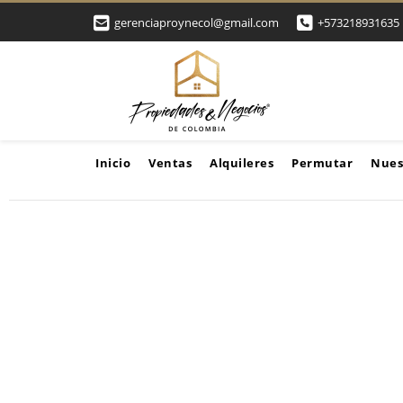
gerenciaproynecol@gmail.com
+573218931635
Inicio
Ventas
Alquileres
Permutar
Nues