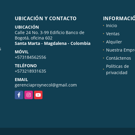
UBICACIÓN Y CONTACTO
INFORMACI
Inicio
UBICACIÓN
e
Calle 24 No. 3-99 Edificio Banco de
Ventas
Bogotá, oficina 602
Alquiler
Santa Marta - Magdalena - Colombia
s
Nuestra Empr
MÓVIL
+573184562556
Contáctenos
TELÉFONO
Políticas de
+573218931635
privacidad
EMAIL
gerenciaproynecol@gmail.com
Facebook
Instagram
YouTube