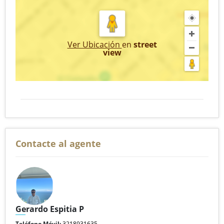
Ver Ubicación
en
street
view
Contacte al agente
Gerardo Espitia P
Teléfono Móvil:
3218931635