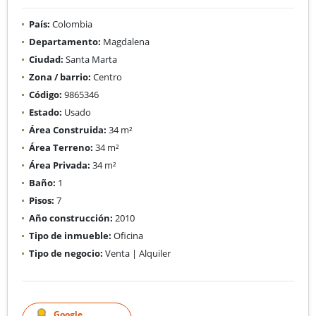
País:
Colombia
Departamento:
Magdalena
Ciudad:
Santa Marta
Zona / barrio:
Centro
Código:
9865346
Estado:
Usado
Área Construida:
34 m²
Área Terreno:
34 m²
Área Privada:
34 m²
Baño:
1
Pisos:
7
Año construcción:
2010
Tipo de inmueble:
Oficina
Tipo de negocio:
Venta | Alquiler
Google