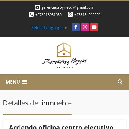
gerenciaproynecol@gmail.com
+573218931635
+573184562556
Facebook
Instagram
YouTube
Select Language
▼
MENÚ
Detalles del inmueble
Arriendo oficina centro ejecutivo