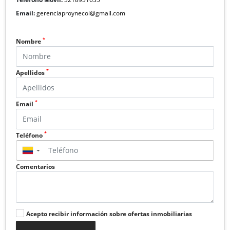
Email:
gerenciaproynecol@gmail.com
*
Nombre
*
Apellidos
*
Email
*
Teléfono
▼
Comentarios
Acepto recibir información sobre ofertas inmobiliarias