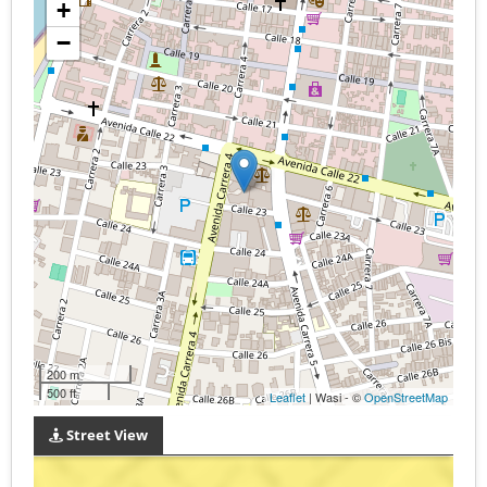
+
−
200 m
500 ft
Leaflet
| Wasi - ©
OpenStreetMap
Street View