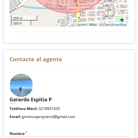
200 m
500 ft
Leaflet
| Wasi - ©
OpenStreetMap
Contacte al agente
Gerardo Espitia P
Teléfono Móvil:
3218931635
Email:
gerenciaproynecol@gmail.com
*
Nombre