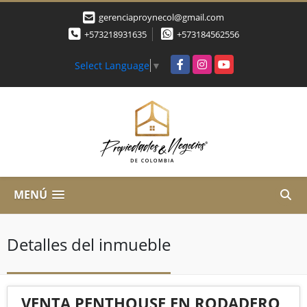
gerenciaproynecol@gmail.com
+573218931635
+573184562556
Facebook
Instagram
YouTube
Select Language
▼
MENÚ
Detalles del inmueble
VENTA PENTHOUSE EN RODADERO