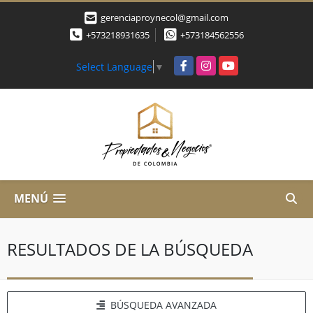
gerenciaproynecol@gmail.com
+573218931635
+573184562556
Facebook
Instagram
YouTube
Select Language
▼
MENÚ
RESULTADOS DE LA BÚSQUEDA
BÚSQUEDA AVANZADA