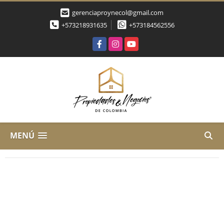
gerenciaproynecol@gmail.com
+573218931635
+573184562556
Facebook
Instagram
YouTube
MENÚ