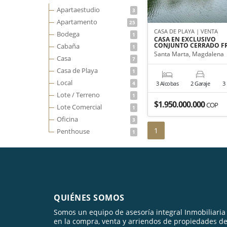
Apartaestudio
3
Apartamento
25
CASA DE PLAYA | VENTA
Bodega
1
CASA EN EXCLUSIVO
CONJUNTO CERRADO F
Cabaña
1
Santa Marta, Magdalena
Casa
7
Casa de Playa
1
Local
4
3 Alcobas
2 Garaje
3
Lote / Terreno
1
$1.950.000.000
COP
Lote Comercial
1
Oficina
3
1
Penthouse
1
QUIÉNES SOMOS
Somos un equipo de asesoría integral Inmobiliaria
en la compra, venta y arriendos de propiedades d