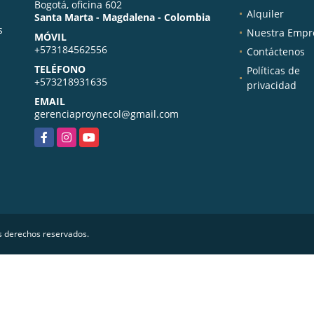
Bogotá, oficina 602
Alquiler
Santa Marta - Magdalena - Colombia
s
Nuestra Empr
MÓVIL
+573184562556
Contáctenos
TELÉFONO
Políticas de
+573218931635
privacidad
EMAIL
gerenciaproynecol@gmail.com
Facebook
Instagram
YouTube
os derechos reservados.