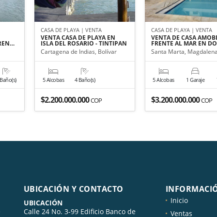
CASA DE PLAYA | VENTA
CASA DE PLAYA | VENTA
VENTA CASA DE PLAYA EN
VENTA DE CASA AMOB
REN…
ISLA DEL ROSARIO - TINTIPAN
FRENTE AL MAR EN DO
Cartagena de Indias, Bolívar
Santa Marta, Magdalen
 Baño(s)
5 Alcobas
4 Baño(s)
5 Alcobas
1 Garaje
$2.200.000.000
$3.200.000.000
COP
COP
UBICACIÓN Y CONTACTO
INFORMACI
Inicio
UBICACIÓN
e
Calle 24 No. 3-99 Edificio Banco de
Ventas