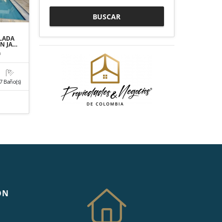
BUSCAR
LADA
N JA…
a
7 Baño(s)
ÓN