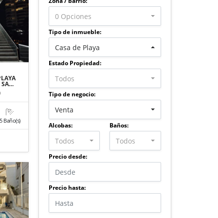
Zona / barrio:
0 Opciones
Tipo de inmueble:
Casa de Playa
Estado Propiedad:
Todos
PLAYA
 SA…
a
Tipo de negocio:
Venta
5 Baño(s)
Alcobas:
Baños:
Todos
Todos
Precio desde:
Precio hasta: