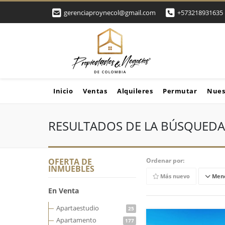
gerenciaproynecol@gmail.com
+573218931635
Inicio
Ventas
Alquileres
Permutar
Nues
RESULTADOS DE LA BÚSQUEDA
OFERTA DE
Ordenar por:
INMUEBLES
Más nuevo
Meno
En Venta
Apartaestudio
25
Apartamento
177