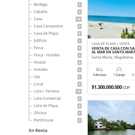
Bodega
2
Cabaña
3
Casa
44
Casa Campestre
4
Casa de Playa
6
Edificio
1
CASA DE PLAYA | VENTA
Finca
5
VENTA DE CASA CON SA
AL MAR EN SANTA MAR
Finca - Hoteles
2
Santa Marta, Magdalena
Hostal
3
Hoteles
3
4 Alcobas
1 Garaje
5
Isla
1
Local
2
$1.300.000.000
COP
Lote / Terreno
16
Lote Comercial
2
Lote de Playa
4
Oficina
7
Penthouse
3
En Renta