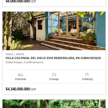
$8.000.000.000
COP
FINCA | VENTA
VILLA COLONIAL DEL SIGLO XVIII REMODELADA, EN SUBACHOQUE
Subachoque, Cundinamarca
8 Alcobas
8 Garaje
6 Baño(s)
$4.340.000.000
COP