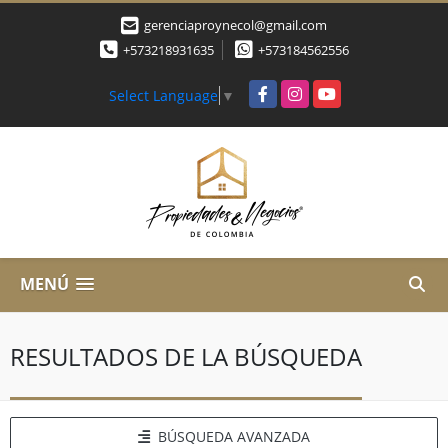
gerenciaproynecol@gmail.com
+573218931635
+573184562556
Facebook
Instagram
YouTube
Select Language
▼
MENÚ
RESULTADOS DE LA BÚSQUEDA
BÚSQUEDA AVANZADA