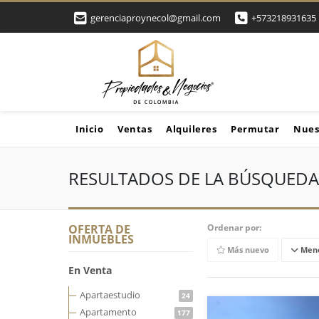
gerenciaproynecol@gmail.com
+573218931635
Inicio
Ventas
Alquileres
Permutar
Nues
RESULTADOS DE LA BÚSQUEDA
OFERTA DE
Ordenar por:
INMUEBLES
Más nuevo
Meno
En Venta
Apartaestudio
24
Apartamento
177