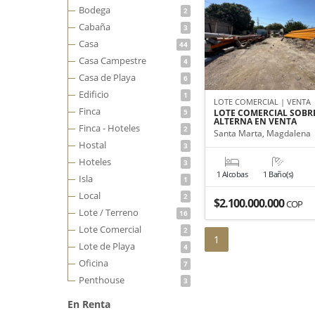
Bodega
2
Cabaña
3
Casa
44
Casa Campestre
4
Casa de Playa
6
Edificio
1
LOTE COMERCIAL | VENTA
Finca
5
LOTE COMERCIAL SOBRE
ALTERNA EN VENTA
Finca - Hoteles
2
Santa Marta, Magdalena
Hostal
3
Hoteles
3
1 Alcobas
1 Baño(s)
Isla
1
Local
2
$2.100.000.000
COP
Lote / Terreno
16
Lote Comercial
2
1
Lote de Playa
4
Oficina
7
Penthouse
3
En Renta