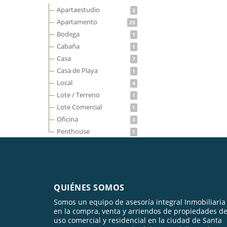
Apartaestudio
3
Apartamento
25
Bodega
1
Cabaña
1
Casa
7
Casa de Playa
1
Local
4
Lote / Terreno
1
Lote Comercial
1
Oficina
3
Penthouse
1
QUIÉNES SOMOS
Somos un equipo de asesoría integral Inmobiliaria
en la compra, venta y arriendos de propiedades d
uso comercial y residencial en la ciudad de Santa