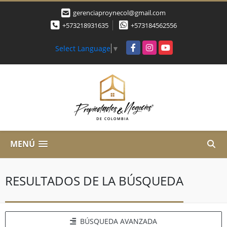
gerenciaproynecol@gmail.com
+573218931635
+573184562556
Facebook
Instagram
YouTube
Select Language
▼
MENÚ
RESULTADOS DE LA BÚSQUEDA
BÚSQUEDA AVANZADA