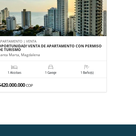
APARTAMENTO | VENTA
APARTAMEN
OPORTUNIDAD! VENTA DE APARTAMENTO CON PERMISO
ARRIENDO
DE TURISMO
MARTA
Santa Marta, Magdalena
Santa Mart
1 Alcobas
1 Garaje
1 Baño(s)
2 Alco
$420.000.000
$6.800.0
COP