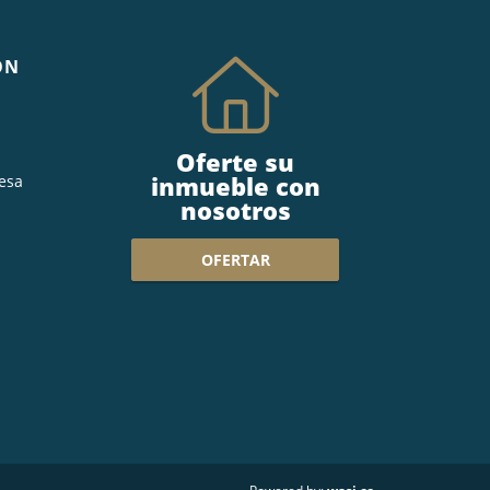
ÓN
Oferte su
inmueble con
esa
nosotros
OFERTAR