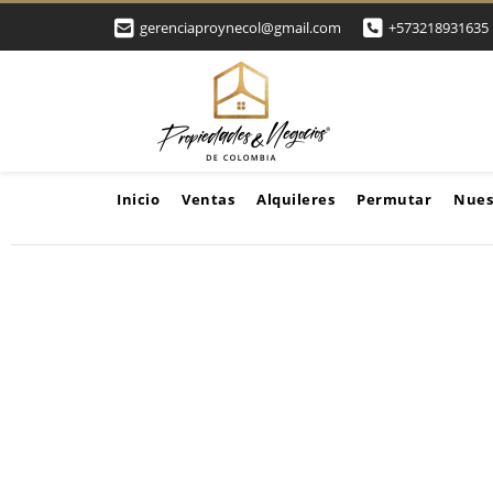
gerenciaproynecol@gmail.com
+573218931635
Inicio
Ventas
Alquileres
Permutar
Nues