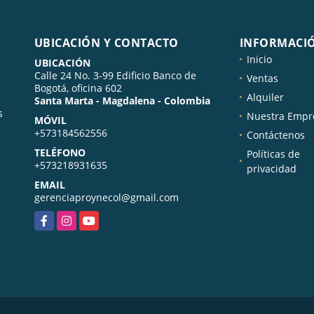
UBICACIÓN Y CONTACTO
INFORMACI
Inicio
UBICACIÓN
e
Calle 24 No. 3-99 Edificio Banco de
Ventas
Bogotá, oficina 602
Alquiler
Santa Marta - Magdalena - Colombia
s
Nuestra Empr
MÓVIL
+573184562556
Contáctenos
TELÉFONO
Políticas de
+573218931635
privacidad
EMAIL
gerenciaproynecol@gmail.com
Facebook
Instagram
YouTube