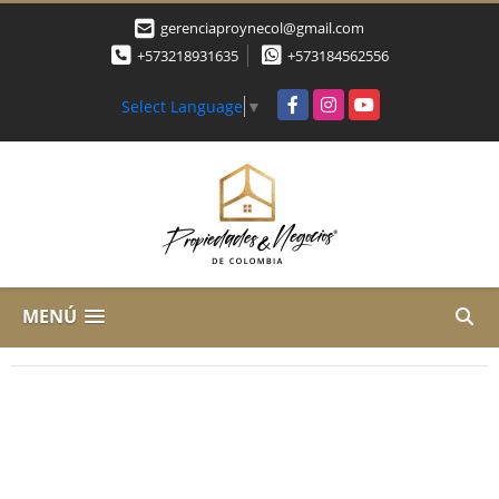
gerenciaproynecol@gmail.com
+573218931635
+573184562556
Facebook
Instagram
YouTube
Select Language
▼
MENÚ