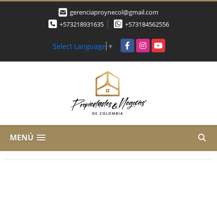
gerenciaproynecol@gmail.com
+573218931635
+573184562556
Facebook
Instagram
YouTube
Select Language
▼
MENÚ